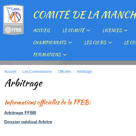
Panneau de gestion des cookies
COMITÉ DE LA MANCH
ACCUEIL
LE COMITÉ
LICENCES
CHAMPIONNATS
LES CLUBS
LE CO
FORMATIONS
Accueil
Les Commissions
Officiels
Arbitrage
Arbitrage
Informations officielles de la FFBB:
Arbitrage FFBB
Dossier médical Arbitre