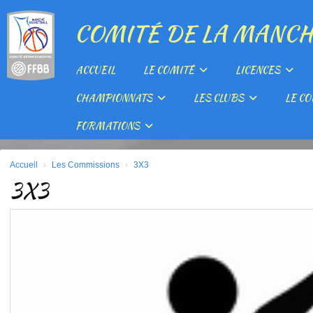
Panneau de gestion des cookies
COMITÉ DE LA MANCH
ACCUEIL
LE COMITÉ
LICENCES
CHAMPIONNATS
LES CLUBS
LE CO
FORMATIONS
Accueil
Les Commissions
3X3
3X3